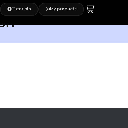
Tutorials
My products
sh